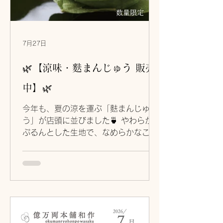
7月27日
🌿【涼味・麩まんじゅう 販売
中】🌿
今年も、夏の涼を運ぶ「麩まんじゅ
う」が店頭に並びました🍵 やわらかく
ぷるんとした生地で、なめらかなこし
餡を包み込んだ、夏の定番涼菓です。
生地にはほんのり青のりを加え、口に
入れた瞬間に爽やかな香りがふわりと
広がります。 冷やしていただくと、よ
り一層すっきりとした風味をお楽しみ
いただけます✨ 📍価格 🍀麩まんじゅ
う 1個：230円（税込） ご自宅用は