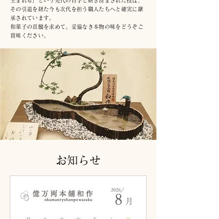
生まれる」という
先代の哲学と研ぎ澄まされた技は、
その引退を経た今も
次代を担う職人たちへと確実に継
承されています。
和菓子の真髄を求めて。妥協なき本物の味をどうぞご
賞味ください。
お知らせ