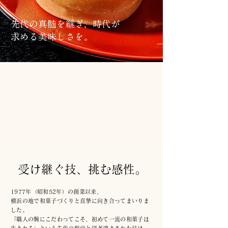
先代の真髄を継ぎ、時代が
求める美味しさを。
受け継ぐ技、挑む感性。
1977年（昭和52年）の創業以来、
横浜の地で和菓子づくりと真摯に向き合ってまいりま
した。
「職人の腕にこだわってこそ、初めて一流の和菓子は